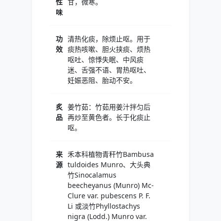
性
甘，微寒。
味
功
清热化痰，除烦止呕。用于
效
痰热咳嗽、胆火挟痰、烦热
呕吐、惊悸失眠、中风痰
迷、舌强不语、胃热呕吐、
妊娠恶阻、胎动不安。
炙
姜竹茹：竹茹用姜汁拌匀后
品
再炒至黄色者。长于化痰止
呕。
来
禾本科植物青秆竹Bambusa
源
tuldoides Munro、大头典
竹Sinocalamus
beecheyanus (Munro) Mc-
Clure var. pubescens P. F.
Li 或淡竹Phyllostachys
nigra (Lodd.) Munro var.