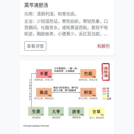
蒿芩清胆汤
功用：清胆利湿，和胃化痰。
主治：少阳湿热证。寒热如疟，寒轻热重，口
苦膈闷，吐酸苦水，或呕黄涎而粘，甚则干呕
呃逆，胸胁胀疼，小便黄少，舌红苔白腻，间
现杂色，脉数而右滑左弦者。
查看详情
和解剂