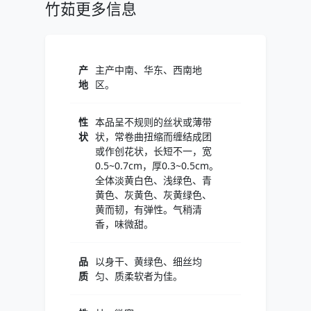
竹茹更多信息
产
主产中南、华东、西南地
地
区。
性
本品呈不规则的丝状或薄带
状
状，常卷曲扭缩而缠结成团
或作创花状，长短不一，宽
0.5~0.7cm，厚0.3~0.5cm。
全体淡黄白色、浅绿色、青
黄色、灰黄色、灰黄绿色、
黄而韧，有弹性。气稍清
香，味微甜。
品
以身干、黄绿色、细丝均
质
匀、质柔软者为佳。