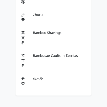
称
拼
Zhuru
音
英
Bamboo Shavings
文
名
拉
Bambusae Caulis in Taenias
丁
名
分
藤木类
类