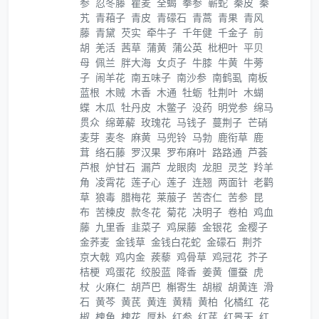
参
忍冬藤
瞿麦
全蝎
拳参
蕲蛇
秦皮
秦
艽
青葙子
青皮
青礞石
青蒿
青果
青风
藤
青黛
芡实
牵牛子
千年健
千金子
前
胡
羌活
茜草
蒲黄
蒲公英
枇杷叶
平贝
母
佩兰
胖大海
女贞子
牛膝
牛黄
牛蒡
子
闹羊花
南五味子
南沙参
南鹤虱
南板
蓝根
木贼
木香
木通
牡蛎
牡荆叶
木蝴
蝶
木瓜
牡丹皮
木鳖子
没药
明党参
绵马
贯众
绵萆薢
玫瑰花
马钱子
蔓荆子
芒硝
麦芽
麦冬
麻黄
马兜铃
马勃
鹿衔草
鹿
茸
络石藤
罗汉果
罗布麻叶
路路通
芦荟
芦根
炉甘石
漏芦
龙眼肉
龙胆
灵芝
羚羊
角
凌霄花
莲子心
莲子
连翘
两面针
老鹳
草
狼毒
腊梅花
莱菔子
苦杏仁
苦参
昆
布
苦楝皮
款冬花
菊花
决明子
卷柏
鸡血
藤
九里香
韭菜子
鸡屎藤
金银花
金樱子
金荞麦
金钱草
金钱白花蛇
金礞石
荆芥
京大戟
鸡内金
蒺藜
鸡骨草
鸡冠花
芥子
桔梗
鸡蛋花
绞股蓝
降香
姜黄
僵蚕
虎
杖
火麻仁
胡芦巴
槲寄生
胡椒
胡黄连
滑
石
黄芩
黄芪
黄连
黄精
黄柏
化橘红
花
椒
槐角
槐花
厚朴
红参
红芪
红景天
红