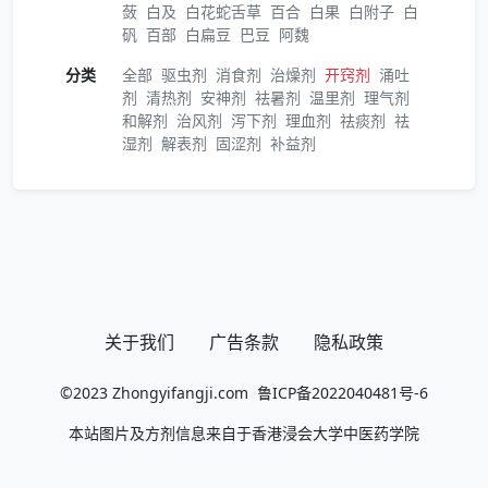
蔹
白及
白花蛇舌草
百合
白果
白附子
白
矾
百部
白扁豆
巴豆
阿魏
分类
全部
驱虫剂
消食剂
治燥剂
开窍剂
涌吐
剂
清热剂
安神剂
祛暑剂
温里剂
理气剂
和解剂
治风剂
泻下剂
理血剂
祛痰剂
祛
湿剂
解表剂
固涩剂
补益剂
关于我们
广告条款
隐私政策
©2023
Zhongyifangji.com
鲁ICP备2022040481号-6
本站图片及方剂信息来自于香港浸会大学中医药学院