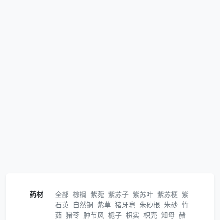
药材
全部
棕榈
紫菀
紫苏子
紫苏叶
紫苏梗
紫
石英
自然铜
紫草
猪牙皂
朱砂根
朱砂
竹
茹
猪苓
肿节风
栀子
枳实
枳壳
知母
赭