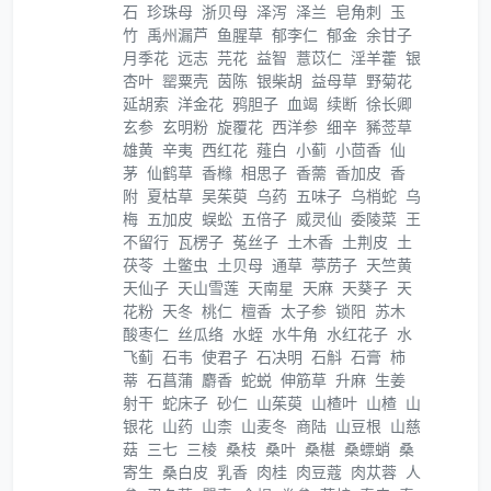
石
珍珠母
浙贝母
泽泻
泽兰
皂角刺
玉
竹
禹州漏芦
鱼腥草
郁李仁
郁金
余甘子
月季花
远志
芫花
益智
薏苡仁
淫羊藿
银
杏叶
罂粟壳
茵陈
银柴胡
益母草
野菊花
延胡索
洋金花
鸦胆子
血竭
续断
徐长卿
玄参
玄明粉
旋覆花
西洋参
细辛
豨莶草
雄黄
辛夷
西红花
薤白
小蓟
小茴香
仙
茅
仙鹤草
香橼
相思子
香薷
香加皮
香
附
夏枯草
吴茱萸
乌药
五味子
乌梢蛇
乌
梅
五加皮
蜈蚣
五倍子
威灵仙
委陵菜
王
不留行
瓦楞子
菟丝子
土木香
土荆皮
土
茯苓
土鳖虫
土贝母
通草
葶苈子
天竺黄
天仙子
天山雪莲
天南星
天麻
天葵子
天
花粉
天冬
桃仁
檀香
太子参
锁阳
苏木
酸枣仁
丝瓜络
水蛭
水牛角
水红花子
水
飞蓟
石韦
使君子
石决明
石斛
石膏
柿
蒂
石菖蒲
麝香
蛇蜕
伸筋草
升麻
生姜
射干
蛇床子
砂仁
山茱萸
山楂叶
山楂
山
银花
山药
山柰
山麦冬
商陆
山豆根
山慈
菇
三七
三棱
桑枝
桑叶
桑椹
桑螵蛸
桑
寄生
桑白皮
乳香
肉桂
肉豆蔻
肉苁蓉
人