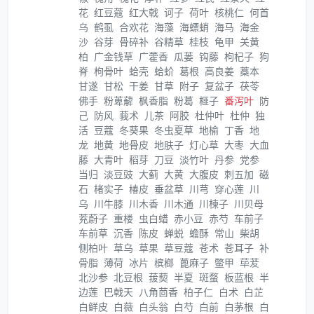
花
红豆蔻
红大戟
诃子
荷叶
核桃仁
何首
乌
鹤虱
合欢花
海藻
海螵蛸
海马
海金
沙
谷芽
骨碎补
谷精草
桂枝
龟甲
关黄
柏
广金钱草
广藿香
瓜蒌
钩藤
枸杞子
狗
脊
枸骨叶
蛤壳
蛤蚧
葛根
高良姜
藁本
甘遂
甘松
干姜
甘草
附子
复盆子
茯苓
佛手
粉萆薢
枫香脂
粉葛
榧子
番泻叶
防
己
防风
莪术
儿茶
阿胶
杜仲叶
杜仲
独
活
豆蔻
冬葵果
冬虫夏草
地榆
丁香
地
龙
地黄
地骨皮
地肤子
灯心草
大枣
大血
藤
大青叶
稻芽
刀豆
淡竹叶
丹参
党参
当归
淡豆豉
大蓟
大黄
大腹皮
刺五加
磁
石
楮实子
椿皮
垂盆草
川芎
穿心莲
川
乌
川牛膝
川木香
川木通
川楝子
川贝母
茺蔚子
重楼
虫白蜡
赤小豆
赤芍
车前子
车前草
沉香
陈皮
蝉蜕
蟾酥
常山
柴胡
侧柏叶
草乌
草果
草豆蔻
苍术
苍耳子
补
骨脂
薄荷
冰片
槟榔
蓖麻子
鳖甲
荜茇
北沙参
北豆根
菝葜
半夏
斑蝥
板蓝根
半
边莲
巴戟天
八角茴香
柏子仁
白术
白芷
白鲜皮
白薇
白头翁
白芍
白前
白茅根
白