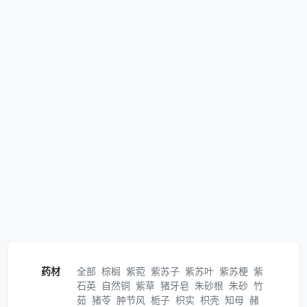
药材
全部
棕榈
紫菀
紫苏子
紫苏叶
紫苏梗
紫
石英
自然铜
紫草
猪牙皂
朱砂根
朱砂
竹
茹
猪苓
肿节风
栀子
枳实
枳壳
知母
赭