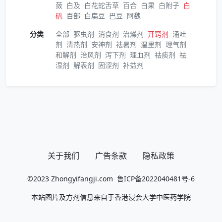
蔹
白及
白花蛇舌草
百合
白果
白附子
白
矾
百部
白扁豆
巴豆
阿魏
分类
全部
驱虫剂
消食剂
治燥剂
开窍剂
涌吐
剂
清热剂
安神剂
祛暑剂
温里剂
理气剂
和解剂
治风剂
泻下剂
理血剂
祛痰剂
祛
湿剂
解表剂
固涩剂
补益剂
关于我们
广告条款
隐私政策
©2023
Zhongyifangji.com
鲁ICP备2022040481号-6
本站图片及方剂信息来自于香港浸会大学中医药学院