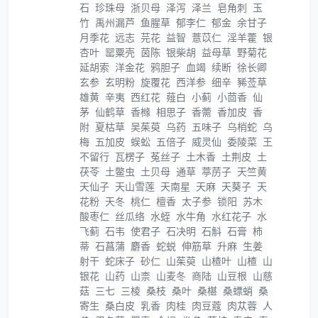
石
珍珠母
浙贝母
泽泻
泽兰
皂角刺
玉
竹
禹州漏芦
鱼腥草
郁李仁
郁金
余甘子
月季花
远志
芫花
益智
薏苡仁
淫羊藿
银
杏叶
罂粟壳
茵陈
银柴胡
益母草
野菊花
延胡索
洋金花
鸦胆子
血竭
续断
徐长卿
玄参
玄明粉
旋覆花
西洋参
细辛
豨莶草
雄黄
辛夷
西红花
薤白
小蓟
小茴香
仙
茅
仙鹤草
香橼
相思子
香薷
香加皮
香
附
夏枯草
吴茱萸
乌药
五味子
乌梢蛇
乌
梅
五加皮
蜈蚣
五倍子
威灵仙
委陵菜
王
不留行
瓦楞子
菟丝子
土木香
土荆皮
土
茯苓
土鳖虫
土贝母
通草
葶苈子
天竺黄
天仙子
天山雪莲
天南星
天麻
天葵子
天
花粉
天冬
桃仁
檀香
太子参
锁阳
苏木
酸枣仁
丝瓜络
水蛭
水牛角
水红花子
水
飞蓟
石韦
使君子
石决明
石斛
石膏
柿
蒂
石菖蒲
麝香
蛇蜕
伸筋草
升麻
生姜
射干
蛇床子
砂仁
山茱萸
山楂叶
山楂
山
银花
山药
山柰
山麦冬
商陆
山豆根
山慈
菇
三七
三棱
桑枝
桑叶
桑椹
桑螵蛸
桑
寄生
桑白皮
乳香
肉桂
肉豆蔻
肉苁蓉
人