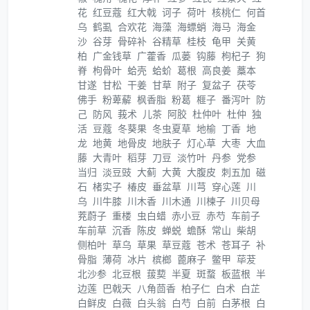
花
红豆蔻
红大戟
诃子
荷叶
核桃仁
何首
乌
鹤虱
合欢花
海藻
海螵蛸
海马
海金
沙
谷芽
骨碎补
谷精草
桂枝
龟甲
关黄
柏
广金钱草
广藿香
瓜蒌
钩藤
枸杞子
狗
脊
枸骨叶
蛤壳
蛤蚧
葛根
高良姜
藁本
甘遂
甘松
干姜
甘草
附子
复盆子
茯苓
佛手
粉萆薢
枫香脂
粉葛
榧子
番泻叶
防
己
防风
莪术
儿茶
阿胶
杜仲叶
杜仲
独
活
豆蔻
冬葵果
冬虫夏草
地榆
丁香
地
龙
地黄
地骨皮
地肤子
灯心草
大枣
大血
藤
大青叶
稻芽
刀豆
淡竹叶
丹参
党参
当归
淡豆豉
大蓟
大黄
大腹皮
刺五加
磁
石
楮实子
椿皮
垂盆草
川芎
穿心莲
川
乌
川牛膝
川木香
川木通
川楝子
川贝母
茺蔚子
重楼
虫白蜡
赤小豆
赤芍
车前子
车前草
沉香
陈皮
蝉蜕
蟾酥
常山
柴胡
侧柏叶
草乌
草果
草豆蔻
苍术
苍耳子
补
骨脂
薄荷
冰片
槟榔
蓖麻子
鳖甲
荜茇
北沙参
北豆根
菝葜
半夏
斑蝥
板蓝根
半
边莲
巴戟天
八角茴香
柏子仁
白术
白芷
白鲜皮
白薇
白头翁
白芍
白前
白茅根
白