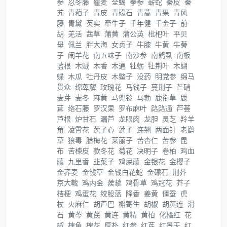
参
忍冬藤
瞿麦
全蝎
拳参
蕲蛇
秦皮
秦
艽
青葙子
青皮
青礞石
青蒿
青果
青风
藤
青黛
芡实
牵牛子
千年健
千金子
前
胡
羌活
茜草
蒲黄
蒲公英
枇杷叶
平贝
母
佩兰
胖大海
女贞子
牛膝
牛黄
牛蒡
子
闹羊花
南五味子
南沙参
南鹤虱
南板
蓝根
木贼
木香
木通
牡蛎
牡荆叶
木蝴
蝶
木瓜
牡丹皮
木鳖子
没药
明党参
绵马
贯众
绵萆薢
玫瑰花
马钱子
蔓荆子
芒硝
麦芽
麦冬
麻黄
马兜铃
马勃
鹿衔草
鹿
茸
络石藤
罗汉果
罗布麻叶
路路通
芦荟
芦根
炉甘石
漏芦
龙眼肉
龙胆
灵芝
羚羊
角
凌霄花
莲子心
莲子
连翘
两面针
老鹳
草
狼毒
腊梅花
莱菔子
苦杏仁
苦参
昆
布
苦楝皮
款冬花
菊花
决明子
卷柏
鸡血
藤
九里香
韭菜子
鸡屎藤
金银花
金樱子
金荞麦
金钱草
金钱白花蛇
金礞石
荆芥
京大戟
鸡内金
蒺藜
鸡骨草
鸡冠花
芥子
桔梗
鸡蛋花
绞股蓝
降香
姜黄
僵蚕
虎
杖
火麻仁
胡芦巴
槲寄生
胡椒
胡黄连
滑
石
黄芩
黄芪
黄连
黄精
黄柏
化橘红
花
椒
槐角
槐花
厚朴
红参
红芪
红景天
红