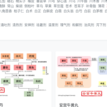
五加
磁石
楮实子
椿皮
垂盆草
川芎
穿心莲
川乌
川牛膝
川木香
川
蟾酥
常山
柴胡
侧柏叶
草乌
草果
草豆蔻
苍术
苍耳子
补骨脂
薄荷
八角茴香
柏子仁
白术
白芷
白鲜皮
白薇
白头翁
白芍
白前
白茅根
涌吐剂
清热剂
安神剂
祛暑剂
温里剂
理气剂
和解剂
治风剂
泻下剂
丹
安宫牛黄丸