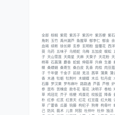
全部
棕榈
紫菀
紫苏子
紫苏叶
紫苏梗
紫石
角刺
玉竹
禹州漏芦
鱼腥草
郁李仁
郁金
余
血竭
续断
徐长卿
玄参
玄明粉
旋覆花
西洋
萸
乌药
五味子
乌梢蛇
乌梅
五加皮
蜈蚣
子
天山雪莲
天南星
天麻
天葵子
天花粉
天
柿蒂
石菖蒲
麝香
蛇蜕
伸筋草
升麻
生姜
椹
桑螵蛸
桑寄生
桑白皮
乳香
肉桂
肉豆蔻
子
千年健
千金子
前胡
羌活
茜草
蒲黄
蒲
香
木通
牡蛎
牡荆叶
木蝴蝶
木瓜
牡丹皮
石藤
罗汉果
罗布麻叶
路路通
芦荟
芦根
炉
参
昆布
苦楝皮
款冬花
菊花
决明子
卷柏
草
鸡冠花
芥子
桔梗
鸡蛋花
绞股蓝
降香
朴
红参
红芪
红景天
红花
红豆蔻
红大戟
草
广藿香
瓜蒌
钩藤
枸杞子
狗脊
枸骨叶
己
防风
莪术
儿茶
阿胶
杜仲叶
杜仲
独活