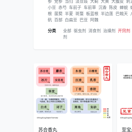
参
党参
当归
淡豆豉
大蓟
大黄
大腹皮
刺
小豆
赤芍
车前子
车前草
沉香
陈皮
蝉蜕
根
菝葜
半夏
斑蝥
板蓝根
半边莲
巴戟天
矾
百部
白扁豆
巴豆
阿魏
分类
全部
驱虫剂
消食剂
治燥剂
开窍剂
剂
苏合香丸
至宝