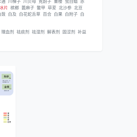
木通
川楝子
川贝母
茺蔚子
重楼
虫白蜡
赤
冰片
槟榔
蓖麻子
鳖甲
荜茇
北沙参
北豆
白蔹
白及
白花蛇舌草
百合
白果
白附子
白
理血剂
祛痰剂
祛湿剂
解表剂
固涩剂
补益