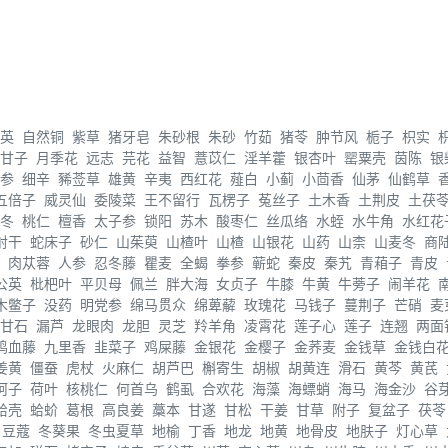
英
自然铜
紫草
猪牙皂
朱砂根
朱砂
竹茹
猪苓
肿节风
栀子
枳实
甘子
月季花
远志
芫花
益智
薏苡仁
淫羊藿
银杏叶
罂粟壳
茵陈
银
参
细辛
豨莶草
雄黄
辛夷
西红花
薤白
小蓟
小茴香
仙茅
仙鹤草
五倍子
威灵仙
委陵菜
王不留行
瓦楞子
菟丝子
土木香
土荆皮
土茯
冬
桃仁
檀香
太子参
锁阳
苏木
酸枣仁
丝瓜络
水蛭
水牛角
水红花
射干
蛇床子
砂仁
山茱萸
山楂叶
山楂
山银花
山药
山柰
山麦冬
商
肉苁蓉
人参
忍冬藤
瞿麦
全蝎
拳参
蕲蛇
秦皮
秦艽
青葙子
青皮
公英
枇杷叶
平贝母
佩兰
胖大海
女贞子
牛膝
牛黄
牛蒡子
闹羊花
木鳖子
没药
明党参
绵马贯众
绵萆薢
玫瑰花
马钱子
蔓荆子
芒硝
麦
甘石
漏芦
龙眼肉
龙胆
灵芝
羚羊角
凌霄花
莲子心
莲子
连翘
两面
鸡血藤
九里香
韭菜子
鸡屎藤
金银花
金樱子
金荞麦
金钱草
金钱白
姜黄
僵蚕
虎杖
火麻仁
胡芦巴
槲寄生
胡椒
胡黄连
滑石
黄芩
黄芪
诃子
荷叶
核桃仁
何首乌
鹤虱
合欢花
海藻
海螵蛸
海马
海金沙
谷
蛤壳
蛤蚧
葛根
高良姜
藁本
甘遂
甘松
干姜
甘草
附子
复盆子
茯苓
豆蔻
冬葵果
冬虫夏草
地榆
丁香
地龙
地黄
地骨皮
地肤子
灯心草