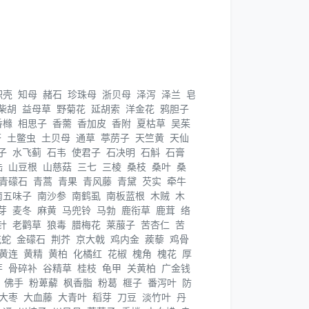
枳壳
知母
赭石
珍珠母
浙贝母
泽泻
泽兰
皂
柴胡
益母草
野菊花
延胡索
洋金花
鸦胆子
香橼
相思子
香薷
香加皮
香附
夏枯草
吴茱
苓
土鳖虫
土贝母
通草
葶苈子
天竺黄
天仙
子
水飞蓟
石韦
使君子
石决明
石斛
石膏
陆
山豆根
山慈菇
三七
三棱
桑枝
桑叶
桑
青礞石
青蒿
青果
青风藤
青黛
芡实
牵牛
南五味子
南沙参
南鹤虱
南板蓝根
木贼
木
芽
麦冬
麻黄
马兜铃
马勃
鹿衔草
鹿茸
络
针
老鹳草
狼毒
腊梅花
莱菔子
苦杏仁
苦
花蛇
金礞石
荆芥
京大戟
鸡内金
蒺藜
鸡骨
黄连
黄精
黄柏
化橘红
花椒
槐角
槐花
厚
芽
骨碎补
谷精草
桂枝
龟甲
关黄柏
广金钱
佛手
粉萆薢
枫香脂
粉葛
榧子
番泻叶
防
大枣
大血藤
大青叶
稻芽
刀豆
淡竹叶
丹