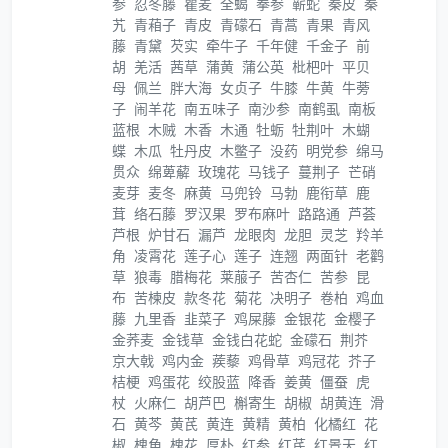
参
忍冬藤
瞿麦
全蝎
拳参
蕲蛇
秦皮
秦
艽
青葙子
青皮
青礞石
青蒿
青果
青风
藤
青黛
芡实
牵牛子
千年健
千金子
前
胡
羌活
茜草
蒲黄
蒲公英
枇杷叶
平贝
母
佩兰
胖大海
女贞子
牛膝
牛黄
牛蒡
子
闹羊花
南五味子
南沙参
南鹤虱
南板
蓝根
木贼
木香
木通
牡蛎
牡荆叶
木蝴
蝶
木瓜
牡丹皮
木鳖子
没药
明党参
绵马
贯众
绵萆薢
玫瑰花
马钱子
蔓荆子
芒硝
麦芽
麦冬
麻黄
马兜铃
马勃
鹿衔草
鹿
茸
络石藤
罗汉果
罗布麻叶
路路通
芦荟
芦根
炉甘石
漏芦
龙眼肉
龙胆
灵芝
羚羊
角
凌霄花
莲子心
莲子
连翘
两面针
老鹳
草
狼毒
腊梅花
莱菔子
苦杏仁
苦参
昆
布
苦楝皮
款冬花
菊花
决明子
卷柏
鸡血
藤
九里香
韭菜子
鸡屎藤
金银花
金樱子
金荞麦
金钱草
金钱白花蛇
金礞石
荆芥
京大戟
鸡内金
蒺藜
鸡骨草
鸡冠花
芥子
桔梗
鸡蛋花
绞股蓝
降香
姜黄
僵蚕
虎
杖
火麻仁
胡芦巴
槲寄生
胡椒
胡黄连
滑
石
黄芩
黄芪
黄连
黄精
黄柏
化橘红
花
椒
槐角
槐花
厚朴
红参
红芪
红景天
红