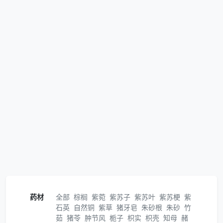
药材
全部
棕榈
紫菀
紫苏子
紫苏叶
紫苏梗
紫
石英
自然铜
紫草
猪牙皂
朱砂根
朱砂
竹
茹
猪苓
肿节风
栀子
枳实
枳壳
知母
赭