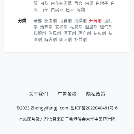
蔹
白及
白花蛇舌草
百合
白果
白附子
白
矾
百部
白扁豆
巴豆
阿魏
分类
全部
驱虫剂
消食剂
治燥剂
开窍剂
涌吐
剂
清热剂
安神剂
祛暑剂
温里剂
理气剂
和解剂
治风剂
泻下剂
理血剂
祛痰剂
祛
湿剂
解表剂
固涩剂
补益剂
关于我们
广告条款
隐私政策
©2023
Zhongyifangji.com
鲁ICP备2022040481号-6
本站图片及方剂信息来自于香港浸会大学中医药学院