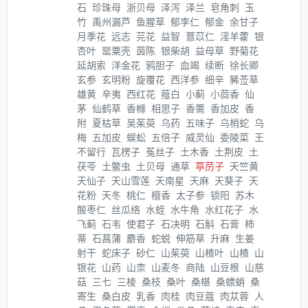
石
珍珠母
浙贝母
泽泻
泽兰
皂角刺
玉
竹
禹州漏芦
鱼腥草
郁李仁
郁金
余甘子
月季花
远志
芫花
益智
薏苡仁
淫羊藿
银
杏叶
罂粟壳
茵陈
银柴胡
益母草
野菊花
延胡索
洋金花
鸦胆子
血竭
续断
徐长卿
玄参
玄明粉
旋覆花
西洋参
细辛
豨莶草
雄黄
辛夷
西红花
薤白
小蓟
小茴香
仙
茅
仙鹤草
香橼
相思子
香薷
香加皮
香
附
夏枯草
吴茱萸
乌药
五味子
乌梢蛇
乌
梅
五加皮
蜈蚣
五倍子
威灵仙
委陵菜
王
不留行
瓦楞子
菟丝子
土木香
土荆皮
土
茯苓
土鳖虫
土贝母
通草
葶苈子
天竺黄
天仙子
天山雪莲
天南星
天麻
天葵子
天
花粉
天冬
桃仁
檀香
太子参
锁阳
苏木
酸枣仁
丝瓜络
水蛭
水牛角
水红花子
水
飞蓟
石韦
使君子
石决明
石斛
石膏
柿
蒂
石菖蒲
麝香
蛇蜕
伸筋草
升麻
生姜
射干
蛇床子
砂仁
山茱萸
山楂叶
山楂
山
银花
山药
山柰
山麦冬
商陆
山豆根
山慈
菇
三七
三棱
桑枝
桑叶
桑椹
桑螵蛸
桑
寄生
桑白皮
乳香
肉桂
肉豆蔻
肉苁蓉
人