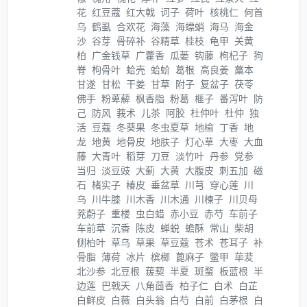
花
红豆蔻
红大戟
诃子
荷叶
核桃仁
何首
乌
鹤虱
合欢花
海藻
海螵蛸
海马
海金
沙
谷芽
骨碎补
谷精草
桂枝
龟甲
关黄
柏
广金钱草
广藿香
瓜蒌
钩藤
枸杞子
狗
脊
枸骨叶
蛤壳
蛤蚧
葛根
高良姜
藁本
甘遂
甘松
干姜
甘草
附子
复盆子
茯苓
佛手
粉萆薢
枫香脂
粉葛
榧子
番泻叶
防
己
防风
莪术
儿茶
阿胶
杜仲叶
杜仲
独
活
豆蔻
冬葵果
冬虫夏草
地榆
丁香
地
龙
地黄
地骨皮
地肤子
灯心草
大枣
大血
藤
大青叶
稻芽
刀豆
淡竹叶
丹参
党参
当归
淡豆豉
大蓟
大黄
大腹皮
刺五加
磁
石
楮实子
椿皮
垂盆草
川芎
穿心莲
川
乌
川牛膝
川木香
川木通
川楝子
川贝母
茺蔚子
重楼
虫白蜡
赤小豆
赤芍
车前子
车前草
沉香
陈皮
蝉蜕
蟾酥
常山
柴胡
侧柏叶
草乌
草果
草豆蔻
苍术
苍耳子
补
骨脂
薄荷
冰片
槟榔
蓖麻子
鳖甲
荜茇
北沙参
北豆根
菝葜
半夏
斑蝥
板蓝根
半
边莲
巴戟天
八角茴香
柏子仁
白术
白芷
白鲜皮
白薇
白头翁
白芍
白前
白茅根
白