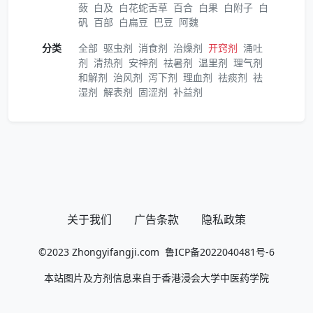
蔹
白及
白花蛇舌草
百合
白果
白附子
白
矾
百部
白扁豆
巴豆
阿魏
分类
全部
驱虫剂
消食剂
治燥剂
开窍剂
涌吐
剂
清热剂
安神剂
祛暑剂
温里剂
理气剂
和解剂
治风剂
泻下剂
理血剂
祛痰剂
祛
湿剂
解表剂
固涩剂
补益剂
关于我们
广告条款
隐私政策
©2023
Zhongyifangji.com
鲁ICP备2022040481号-6
本站图片及方剂信息来自于香港浸会大学中医药学院