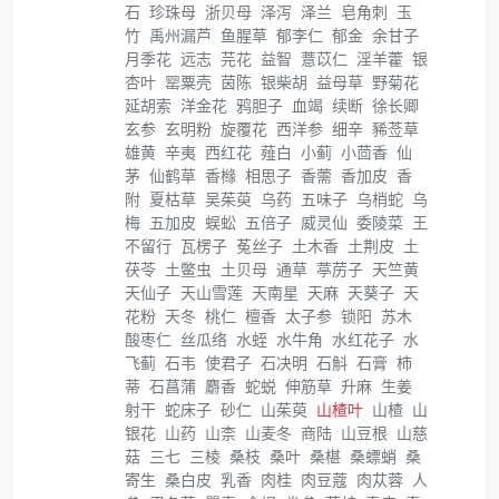
石
珍珠母
浙贝母
泽泻
泽兰
皂角刺
玉
竹
禹州漏芦
鱼腥草
郁李仁
郁金
余甘子
月季花
远志
芫花
益智
薏苡仁
淫羊藿
银
杏叶
罂粟壳
茵陈
银柴胡
益母草
野菊花
延胡索
洋金花
鸦胆子
血竭
续断
徐长卿
玄参
玄明粉
旋覆花
西洋参
细辛
豨莶草
雄黄
辛夷
西红花
薤白
小蓟
小茴香
仙
茅
仙鹤草
香橼
相思子
香薷
香加皮
香
附
夏枯草
吴茱萸
乌药
五味子
乌梢蛇
乌
梅
五加皮
蜈蚣
五倍子
威灵仙
委陵菜
王
不留行
瓦楞子
菟丝子
土木香
土荆皮
土
茯苓
土鳖虫
土贝母
通草
葶苈子
天竺黄
天仙子
天山雪莲
天南星
天麻
天葵子
天
花粉
天冬
桃仁
檀香
太子参
锁阳
苏木
酸枣仁
丝瓜络
水蛭
水牛角
水红花子
水
飞蓟
石韦
使君子
石决明
石斛
石膏
柿
蒂
石菖蒲
麝香
蛇蜕
伸筋草
升麻
生姜
射干
蛇床子
砂仁
山茱萸
山楂叶
山楂
山
银花
山药
山柰
山麦冬
商陆
山豆根
山慈
菇
三七
三棱
桑枝
桑叶
桑椹
桑螵蛸
桑
寄生
桑白皮
乳香
肉桂
肉豆蔻
肉苁蓉
人