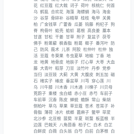
花
红豆蔻
红大戟
诃子
荷叶
核桃仁
何首
乌
鹤虱
合欢花
海藻
海螵蛸
海马
海金
沙
谷芽
骨碎补
谷精草
桂枝
龟甲
关黄
柏
广金钱草
广藿香
瓜蒌
钩藤
枸杞子
狗
脊
枸骨叶
蛤壳
蛤蚧
葛根
高良姜
藁本
甘遂
甘松
干姜
甘草
附子
复盆子
茯苓
佛手
粉萆薢
枫香脂
粉葛
榧子
番泻叶
防
己
防风
莪术
儿茶
阿胶
杜仲叶
杜仲
独
活
豆蔻
冬葵果
冬虫夏草
地榆
丁香
地
龙
地黄
地骨皮
地肤子
灯心草
大枣
大血
藤
大青叶
稻芽
刀豆
淡竹叶
丹参
党参
当归
淡豆豉
大蓟
大黄
大腹皮
刺五加
磁
石
楮实子
椿皮
垂盆草
川芎
穿心莲
川
乌
川牛膝
川木香
川木通
川楝子
川贝母
茺蔚子
重楼
虫白蜡
赤小豆
赤芍
车前子
车前草
沉香
陈皮
蝉蜕
蟾酥
常山
柴胡
侧柏叶
草乌
草果
草豆蔻
苍术
苍耳子
补
骨脂
薄荷
冰片
槟榔
蓖麻子
鳖甲
荜茇
北沙参
北豆根
菝葜
半夏
斑蝥
板蓝根
半
边莲
巴戟天
八角茴香
柏子仁
白术
白芷
白鲜皮
白薇
白头翁
白芍
白前
白茅根
白