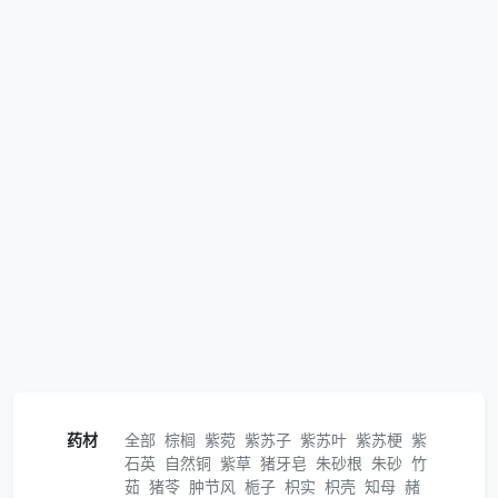
药材
全部
棕榈
紫菀
紫苏子
紫苏叶
紫苏梗
紫
石英
自然铜
紫草
猪牙皂
朱砂根
朱砂
竹
茹
猪苓
肿节风
栀子
枳实
枳壳
知母
赭