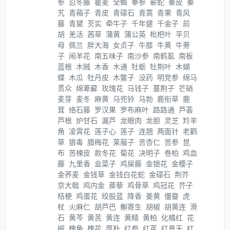
参
忍冬藤
瞿麦
全蝎
拳参
蕲蛇
秦皮
秦
艽
青葙子
青皮
青礞石
青蒿
青果
青风
藤
青黛
芡实
牵牛子
千年健
千金子
前
胡
羌活
茜草
蒲黄
蒲公英
枇杷叶
平贝
母
佩兰
胖大海
女贞子
牛膝
牛黄
牛蒡
子
闹羊花
南五味子
南沙参
南鹤虱
南板
蓝根
木贼
木香
木通
牡蛎
牡荆叶
木蝴
蝶
木瓜
牡丹皮
木鳖子
没药
明党参
绵马
贯众
绵萆薢
玫瑰花
马钱子
蔓荆子
芒硝
麦芽
麦冬
麻黄
马兜铃
马勃
鹿衔草
鹿
茸
络石藤
罗汉果
罗布麻叶
路路通
芦荟
芦根
炉甘石
漏芦
龙眼肉
龙胆
灵芝
羚羊
角
凌霄花
莲子心
莲子
连翘
两面针
老鹳
草
狼毒
腊梅花
莱菔子
苦杏仁
苦参
昆
布
苦楝皮
款冬花
菊花
决明子
卷柏
鸡血
藤
九里香
韭菜子
鸡屎藤
金银花
金樱子
金荞麦
金钱草
金钱白花蛇
金礞石
荆芥
京大戟
鸡内金
蒺藜
鸡骨草
鸡冠花
芥子
桔梗
鸡蛋花
绞股蓝
降香
姜黄
僵蚕
虎
杖
火麻仁
胡芦巴
槲寄生
胡椒
胡黄连
滑
石
黄芩
黄芪
黄连
黄精
黄柏
化橘红
花
椒
槐角
槐花
厚朴
红参
红芪
红景天
红