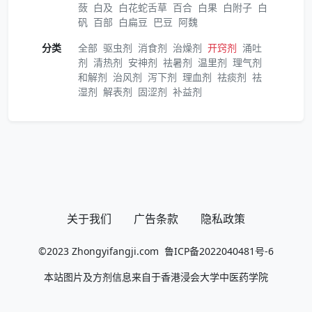
蔹
白及
白花蛇舌草
百合
白果
白附子
白
矾
百部
白扁豆
巴豆
阿魏
分类
全部
驱虫剂
消食剂
治燥剂
开窍剂
涌吐
剂
清热剂
安神剂
祛暑剂
温里剂
理气剂
和解剂
治风剂
泻下剂
理血剂
祛痰剂
祛
湿剂
解表剂
固涩剂
补益剂
关于我们
广告条款
隐私政策
©2023
Zhongyifangji.com
鲁ICP备2022040481号-6
本站图片及方剂信息来自于香港浸会大学中医药学院