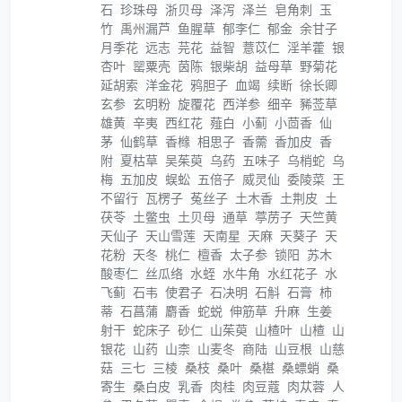
石
珍珠母
浙贝母
泽泻
泽兰
皂角刺
玉
竹
禹州漏芦
鱼腥草
郁李仁
郁金
余甘子
月季花
远志
芫花
益智
薏苡仁
淫羊藿
银
杏叶
罂粟壳
茵陈
银柴胡
益母草
野菊花
延胡索
洋金花
鸦胆子
血竭
续断
徐长卿
玄参
玄明粉
旋覆花
西洋参
细辛
豨莶草
雄黄
辛夷
西红花
薤白
小蓟
小茴香
仙
茅
仙鹤草
香橼
相思子
香薷
香加皮
香
附
夏枯草
吴茱萸
乌药
五味子
乌梢蛇
乌
梅
五加皮
蜈蚣
五倍子
威灵仙
委陵菜
王
不留行
瓦楞子
菟丝子
土木香
土荆皮
土
茯苓
土鳖虫
土贝母
通草
葶苈子
天竺黄
天仙子
天山雪莲
天南星
天麻
天葵子
天
花粉
天冬
桃仁
檀香
太子参
锁阳
苏木
酸枣仁
丝瓜络
水蛭
水牛角
水红花子
水
飞蓟
石韦
使君子
石决明
石斛
石膏
柿
蒂
石菖蒲
麝香
蛇蜕
伸筋草
升麻
生姜
射干
蛇床子
砂仁
山茱萸
山楂叶
山楂
山
银花
山药
山柰
山麦冬
商陆
山豆根
山慈
菇
三七
三棱
桑枝
桑叶
桑椹
桑螵蛸
桑
寄生
桑白皮
乳香
肉桂
肉豆蔻
肉苁蓉
人