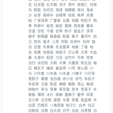
花
红豆蔻
红大戟
诃子
荷叶
核桃仁
何首
乌
鹤虱
合欢花
海藻
海螵蛸
海马
海金
沙
谷芽
骨碎补
谷精草
桂枝
龟甲
关黄
柏
广金钱草
广藿香
瓜蒌
钩藤
枸杞子
狗
脊
枸骨叶
蛤壳
蛤蚧
葛根
高良姜
藁本
甘遂
甘松
干姜
甘草
附子
复盆子
茯苓
佛手
粉萆薢
枫香脂
粉葛
榧子
番泻叶
防
己
防风
莪术
儿茶
阿胶
杜仲叶
杜仲
独
活
豆蔻
冬葵果
冬虫夏草
地榆
丁香
地
龙
地黄
地骨皮
地肤子
灯心草
大枣
大血
藤
大青叶
稻芽
刀豆
淡竹叶
丹参
党参
当归
淡豆豉
大蓟
大黄
大腹皮
刺五加
磁
石
楮实子
椿皮
垂盆草
川芎
穿心莲
川
乌
川牛膝
川木香
川木通
川楝子
川贝母
茺蔚子
重楼
虫白蜡
赤小豆
赤芍
车前子
车前草
沉香
陈皮
蝉蜕
蟾酥
常山
柴胡
侧柏叶
草乌
草果
草豆蔻
苍术
苍耳子
补
骨脂
薄荷
冰片
槟榔
蓖麻子
鳖甲
荜茇
北沙参
北豆根
菝葜
半夏
斑蝥
板蓝根
半
边莲
巴戟天
八角茴香
柏子仁
白术
白芷
白鲜皮
白薇
白头翁
白芍
白前
白茅根
白