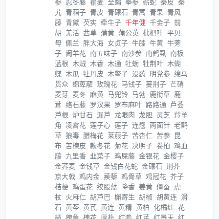
参
忍冬藤
瞿麦
全蝎
拳参
蕲蛇
秦皮
秦
艽
青葙子
青皮
青礞石
青蒿
青果
青风
藤
青黛
芡实
牵牛子
千年健
千金子
前
胡
羌活
茜草
蒲黄
蒲公英
枇杷叶
平贝
母
佩兰
胖大海
女贞子
牛膝
牛黄
牛蒡
子
闹羊花
南五味子
南沙参
南鹤虱
南板
蓝根
木贼
木香
木通
牡蛎
牡荆叶
木蝴
蝶
木瓜
牡丹皮
木鳖子
没药
明党参
绵马
贯众
绵萆薢
玫瑰花
马钱子
蔓荆子
芒硝
麦芽
麦冬
麻黄
马兜铃
马勃
鹿衔草
鹿
茸
络石藤
罗汉果
罗布麻叶
路路通
芦荟
芦根
炉甘石
漏芦
龙眼肉
龙胆
灵芝
羚羊
角
凌霄花
莲子心
莲子
连翘
两面针
老鹳
草
狼毒
腊梅花
莱菔子
苦杏仁
苦参
昆
布
苦楝皮
款冬花
菊花
决明子
卷柏
鸡血
藤
九里香
韭菜子
鸡屎藤
金银花
金樱子
金荞麦
金钱草
金钱白花蛇
金礞石
荆芥
京大戟
鸡内金
蒺藜
鸡骨草
鸡冠花
芥子
桔梗
鸡蛋花
绞股蓝
降香
姜黄
僵蚕
虎
杖
火麻仁
胡芦巴
槲寄生
胡椒
胡黄连
滑
石
黄芩
黄芪
黄连
黄精
黄柏
化橘红
花
椒
槐角
槐花
厚朴
红参
红芪
红景天
红