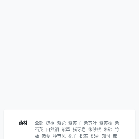
药材
全部
棕榈
紫菀
紫苏子
紫苏叶
紫苏梗
紫
石英
自然铜
紫草
猪牙皂
朱砂根
朱砂
竹
茹
猪苓
肿节风
栀子
枳实
枳壳
知母
赭