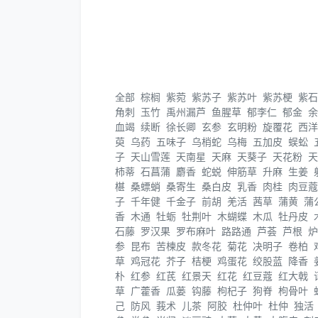
全部
棕榈
紫菀
紫苏子
紫苏叶
紫苏梗
紫石
角刺
玉竹
禹州漏芦
鱼腥草
郁李仁
郁金
余
血竭
续断
徐长卿
玄参
玄明粉
旋覆花
西洋
萸
乌药
五味子
乌梢蛇
乌梅
五加皮
蜈蚣
子
天山雪莲
天南星
天麻
天葵子
天花粉
天
柿蒂
石菖蒲
麝香
蛇蜕
伸筋草
升麻
生姜
椹
桑螵蛸
桑寄生
桑白皮
乳香
肉桂
肉豆蔻
子
千年健
千金子
前胡
羌活
茜草
蒲黄
蒲
香
木通
牡蛎
牡荆叶
木蝴蝶
木瓜
牡丹皮
石藤
罗汉果
罗布麻叶
路路通
芦荟
芦根
炉
参
昆布
苦楝皮
款冬花
菊花
决明子
卷柏
草
鸡冠花
芥子
桔梗
鸡蛋花
绞股蓝
降香
朴
红参
红芪
红景天
红花
红豆蔻
红大戟
草
广藿香
瓜蒌
钩藤
枸杞子
狗脊
枸骨叶
己
防风
莪术
儿茶
阿胶
杜仲叶
杜仲
独活