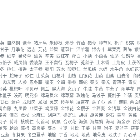
英
自然铜
紫草
猪牙皂
朱砂根
朱砂
竹茹
猪苓
肿节风
栀子
枳实
甘子
月季花
远志
芫花
益智
薏苡仁
淫羊藿
银杏叶
罂粟壳
茵陈
银
参
细辛
豨莶草
雄黄
辛夷
西红花
薤白
小蓟
小茴香
仙茅
仙鹤草
五倍子
威灵仙
委陵菜
王不留行
瓦楞子
菟丝子
土木香
土荆皮
土茯
冬
桃仁
檀香
太子参
锁阳
苏木
酸枣仁
丝瓜络
水蛭
水牛角
水红花
射干
蛇床子
砂仁
山茱萸
山楂叶
山楂
山银花
山药
山柰
山麦冬
商
肉苁蓉
人参
忍冬藤
瞿麦
全蝎
拳参
蕲蛇
秦皮
秦艽
青葙子
青皮
公英
枇杷叶
平贝母
佩兰
胖大海
女贞子
牛膝
牛黄
牛蒡子
闹羊花
木鳖子
没药
明党参
绵马贯众
绵萆薢
玫瑰花
马钱子
蔓荆子
芒硝
麦
甘石
漏芦
龙眼肉
龙胆
灵芝
羚羊角
凌霄花
莲子心
莲子
连翘
两面
鸡血藤
九里香
韭菜子
鸡屎藤
金银花
金樱子
金荞麦
金钱草
金钱白
姜黄
僵蚕
虎杖
火麻仁
胡芦巴
槲寄生
胡椒
胡黄连
滑石
黄芩
黄芪
诃子
荷叶
核桃仁
何首乌
鹤虱
合欢花
海藻
海螵蛸
海马
海金沙
谷
蛤壳
蛤蚧
葛根
高良姜
藁本
甘遂
甘松
干姜
甘草
附子
复盆子
茯苓
豆蔻
冬葵果
冬虫夏草
地榆
丁香
地龙
地黄
地骨皮
地肤子
灯心草