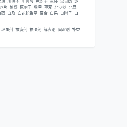
木通
川楝子
川贝母
茺蔚子
重楼
虫白蜡
赤
冰片
槟榔
蓖麻子
鳖甲
荜茇
北沙参
北豆
白蔹
白及
白花蛇舌草
百合
白果
白附子
白
理血剂
祛痰剂
祛湿剂
解表剂
固涩剂
补益