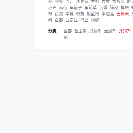
参
党参
当归
淡豆豉
大蓟
大黄
大腹皮
刺
小豆
赤芍
车前子
车前草
沉香
陈皮
蝉蜕
根
菝葜
半夏
斑蝥
板蓝根
半边莲
巴戟天
矾
百部
白扁豆
巴豆
阿魏
分类
全部
驱虫剂
消食剂
治燥剂
开窍剂
剂