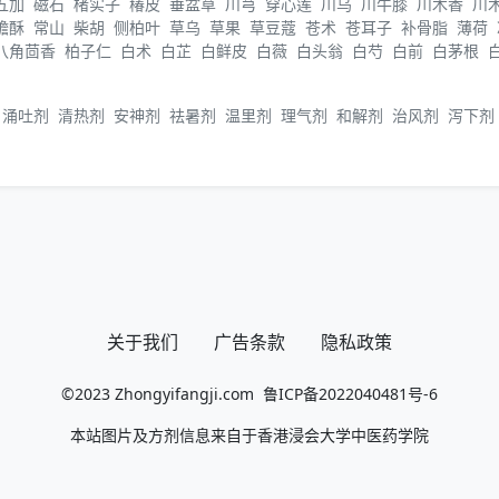
五加
磁石
楮实子
椿皮
垂盆草
川芎
穿心莲
川乌
川牛膝
川木香
川
蟾酥
常山
柴胡
侧柏叶
草乌
草果
草豆蔻
苍术
苍耳子
补骨脂
薄荷
八角茴香
柏子仁
白术
白芷
白鲜皮
白薇
白头翁
白芍
白前
白茅根
涌吐剂
清热剂
安神剂
祛暑剂
温里剂
理气剂
和解剂
治风剂
泻下剂
关于我们
广告条款
隐私政策
©2023
Zhongyifangji.com
鲁ICP备2022040481号-6
本站图片及方剂信息来自于香港浸会大学中医药学院