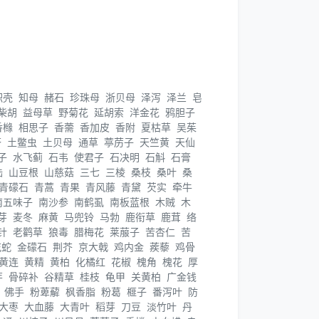
枳壳
知母
赭石
珍珠母
浙贝母
泽泻
泽兰
皂
柴胡
益母草
野菊花
延胡索
洋金花
鸦胆子
香橼
相思子
香薷
香加皮
香附
夏枯草
吴茱
苓
土鳖虫
土贝母
通草
葶苈子
天竺黄
天仙
子
水飞蓟
石韦
使君子
石决明
石斛
石膏
陆
山豆根
山慈菇
三七
三棱
桑枝
桑叶
桑
青礞石
青蒿
青果
青风藤
青黛
芡实
牵牛
南五味子
南沙参
南鹤虱
南板蓝根
木贼
木
芽
麦冬
麻黄
马兜铃
马勃
鹿衔草
鹿茸
络
针
老鹳草
狼毒
腊梅花
莱菔子
苦杏仁
苦
花蛇
金礞石
荆芥
京大戟
鸡内金
蒺藜
鸡骨
黄连
黄精
黄柏
化橘红
花椒
槐角
槐花
厚
芽
骨碎补
谷精草
桂枝
龟甲
关黄柏
广金钱
佛手
粉萆薢
枫香脂
粉葛
榧子
番泻叶
防
大枣
大血藤
大青叶
稻芽
刀豆
淡竹叶
丹