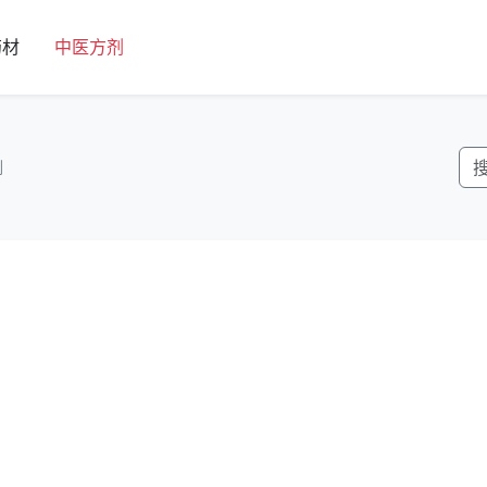
药材
中医方剂
剂