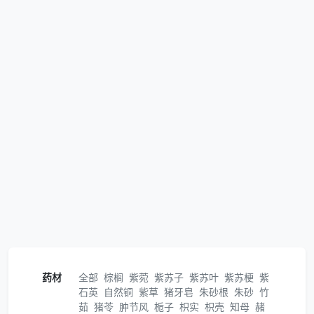
药材
全部
棕榈
紫菀
紫苏子
紫苏叶
紫苏梗
紫
石英
自然铜
紫草
猪牙皂
朱砂根
朱砂
竹
茹
猪苓
肿节风
栀子
枳实
枳壳
知母
赭