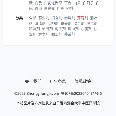
蔹
白及
白花蛇舌草
百合
白果
白附子
白
矾
百部
白扁豆
巴豆
阿魏
分类
全部
驱虫剂
消食剂
治燥剂
开窍剂
涌吐
剂
清热剂
安神剂
祛暑剂
温里剂
理气剂
和解剂
治风剂
泻下剂
理血剂
祛痰剂
祛
湿剂
解表剂
固涩剂
补益剂
关于我们
广告条款
隐私政策
©2023
Zhongyifangji.com
鲁ICP备2022040481号-6
本站图片及方剂信息来自于香港浸会大学中医药学院