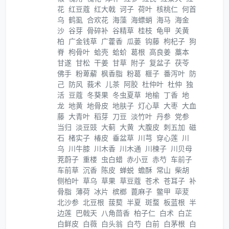
花
红豆蔻
红大戟
诃子
荷叶
核桃仁
何首
乌
鹤虱
合欢花
海藻
海螵蛸
海马
海金
沙
谷芽
骨碎补
谷精草
桂枝
龟甲
关黄
柏
广金钱草
广藿香
瓜蒌
钩藤
枸杞子
狗
脊
枸骨叶
蛤壳
蛤蚧
葛根
高良姜
藁本
甘遂
甘松
干姜
甘草
附子
复盆子
茯苓
佛手
粉萆薢
枫香脂
粉葛
榧子
番泻叶
防
己
防风
莪术
儿茶
阿胶
杜仲叶
杜仲
独
活
豆蔻
冬葵果
冬虫夏草
地榆
丁香
地
龙
地黄
地骨皮
地肤子
灯心草
大枣
大血
藤
大青叶
稻芽
刀豆
淡竹叶
丹参
党参
当归
淡豆豉
大蓟
大黄
大腹皮
刺五加
磁
石
楮实子
椿皮
垂盆草
川芎
穿心莲
川
乌
川牛膝
川木香
川木通
川楝子
川贝母
茺蔚子
重楼
虫白蜡
赤小豆
赤芍
车前子
车前草
沉香
陈皮
蝉蜕
蟾酥
常山
柴胡
侧柏叶
草乌
草果
草豆蔻
苍术
苍耳子
补
骨脂
薄荷
冰片
槟榔
蓖麻子
鳖甲
荜茇
北沙参
北豆根
菝葜
半夏
斑蝥
板蓝根
半
边莲
巴戟天
八角茴香
柏子仁
白术
白芷
白鲜皮
白薇
白头翁
白芍
白前
白茅根
白