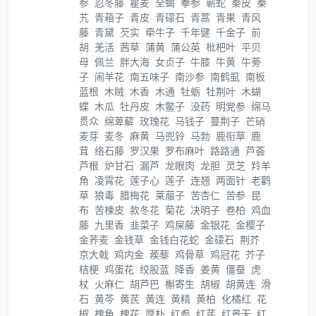
参
忍冬藤
瞿麦
全蝎
拳参
蕲蛇
秦皮
秦
艽
青葙子
青皮
青礞石
青蒿
青果
青风
藤
青黛
芡实
牵牛子
千年健
千金子
前
胡
羌活
茜草
蒲黄
蒲公英
枇杷叶
平贝
母
佩兰
胖大海
女贞子
牛膝
牛黄
牛蒡
子
闹羊花
南五味子
南沙参
南鹤虱
南板
蓝根
木贼
木香
木通
牡蛎
牡荆叶
木蝴
蝶
木瓜
牡丹皮
木鳖子
没药
明党参
绵马
贯众
绵萆薢
玫瑰花
马钱子
蔓荆子
芒硝
麦芽
麦冬
麻黄
马兜铃
马勃
鹿衔草
鹿
茸
络石藤
罗汉果
罗布麻叶
路路通
芦荟
芦根
炉甘石
漏芦
龙眼肉
龙胆
灵芝
羚羊
角
凌霄花
莲子心
莲子
连翘
两面针
老鹳
草
狼毒
腊梅花
莱菔子
苦杏仁
苦参
昆
布
苦楝皮
款冬花
菊花
决明子
卷柏
鸡血
藤
九里香
韭菜子
鸡屎藤
金银花
金樱子
金荞麦
金钱草
金钱白花蛇
金礞石
荆芥
京大戟
鸡内金
蒺藜
鸡骨草
鸡冠花
芥子
桔梗
鸡蛋花
绞股蓝
降香
姜黄
僵蚕
虎
杖
火麻仁
胡芦巴
槲寄生
胡椒
胡黄连
滑
石
黄芩
黄芪
黄连
黄精
黄柏
化橘红
花
椒
槐角
槐花
厚朴
红参
红芪
红景天
红