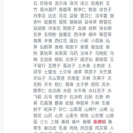
石
珍珠母
浙贝母
泽泻
泽兰
皂角刺
玉
竹
禹州漏芦
鱼腥草
郁李仁
郁金
余甘子
月季花
远志
芫花
益智
薏苡仁
淫羊藿
银
杏叶
罂粟壳
茵陈
银柴胡
益母草
野菊花
延胡索
洋金花
鸦胆子
血竭
续断
徐长卿
玄参
玄明粉
旋覆花
西洋参
细辛
豨莶草
雄黄
辛夷
西红花
薤白
小蓟
小茴香
仙
茅
仙鹤草
香橼
相思子
香薷
香加皮
香
附
夏枯草
吴茱萸
乌药
五味子
乌梢蛇
乌
梅
五加皮
蜈蚣
五倍子
威灵仙
委陵菜
王
不留行
瓦楞子
菟丝子
土木香
土荆皮
土
茯苓
土鳖虫
土贝母
通草
葶苈子
天竺黄
天仙子
天山雪莲
天南星
天麻
天葵子
天
花粉
天冬
桃仁
檀香
太子参
锁阳
苏木
酸枣仁
丝瓜络
水蛭
水牛角
水红花子
水
飞蓟
石韦
使君子
石决明
石斛
石膏
柿
蒂
石菖蒲
麝香
蛇蜕
伸筋草
升麻
生姜
射干
蛇床子
砂仁
山茱萸
山楂叶
山楂
山
银花
山药
山柰
山麦冬
商陆
山豆根
山慈
菇
三七
三棱
桑枝
桑叶
桑椹
桑螵蛸
桑
寄生
桑白皮
乳香
肉桂
肉豆蔻
肉苁蓉
人