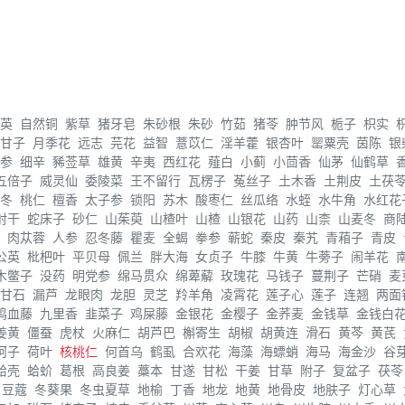
英
自然铜
紫草
猪牙皂
朱砂根
朱砂
竹茹
猪苓
肿节风
栀子
枳实
甘子
月季花
远志
芫花
益智
薏苡仁
淫羊藿
银杏叶
罂粟壳
茵陈
银
参
细辛
豨莶草
雄黄
辛夷
西红花
薤白
小蓟
小茴香
仙茅
仙鹤草
五倍子
威灵仙
委陵菜
王不留行
瓦楞子
菟丝子
土木香
土荆皮
土茯
冬
桃仁
檀香
太子参
锁阳
苏木
酸枣仁
丝瓜络
水蛭
水牛角
水红花
射干
蛇床子
砂仁
山茱萸
山楂叶
山楂
山银花
山药
山柰
山麦冬
商
肉苁蓉
人参
忍冬藤
瞿麦
全蝎
拳参
蕲蛇
秦皮
秦艽
青葙子
青皮
公英
枇杷叶
平贝母
佩兰
胖大海
女贞子
牛膝
牛黄
牛蒡子
闹羊花
木鳖子
没药
明党参
绵马贯众
绵萆薢
玫瑰花
马钱子
蔓荆子
芒硝
麦
甘石
漏芦
龙眼肉
龙胆
灵芝
羚羊角
凌霄花
莲子心
莲子
连翘
两面
鸡血藤
九里香
韭菜子
鸡屎藤
金银花
金樱子
金荞麦
金钱草
金钱白
姜黄
僵蚕
虎杖
火麻仁
胡芦巴
槲寄生
胡椒
胡黄连
滑石
黄芩
黄芪
诃子
荷叶
核桃仁
何首乌
鹤虱
合欢花
海藻
海螵蛸
海马
海金沙
谷
蛤壳
蛤蚧
葛根
高良姜
藁本
甘遂
甘松
干姜
甘草
附子
复盆子
茯苓
豆蔻
冬葵果
冬虫夏草
地榆
丁香
地龙
地黄
地骨皮
地肤子
灯心草