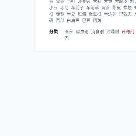
参
党参
当归
淡豆豉
大蓟
大黄
大腹皮
刺
小豆
赤芍
车前子
车前草
沉香
陈皮
蝉蜕
根
菝葜
半夏
斑蝥
板蓝根
半边莲
巴戟天
矾
百部
白扁豆
巴豆
阿魏
分类
全部
驱虫剂
消食剂
治燥剂
开窍剂
剂