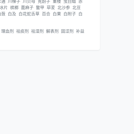
木通
川楝子
川贝母
茺蔚子
重楼
虫白蜡
赤
冰片
槟榔
蓖麻子
鳖甲
荜茇
北沙参
北豆
白蔹
白及
白花蛇舌草
百合
白果
白附子
白
理血剂
祛痰剂
祛湿剂
解表剂
固涩剂
补益