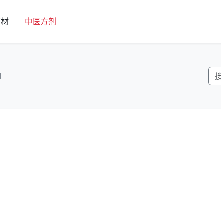
药材
中医方剂
剂