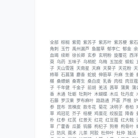
全部
棕榈
紫菀
紫苏子
紫苏叶
紫苏梗
紫石
角刺
玉竹
禹州漏芦
鱼腥草
郁李仁
郁金
余
血竭
续断
徐长卿
玄参
玄明粉
旋覆花
西洋
萸
乌药
五味子
乌梢蛇
乌梅
五加皮
蜈蚣
子
天山雪莲
天南星
天麻
天葵子
天花粉
天
柿蒂
石菖蒲
麝香
蛇蜕
伸筋草
升麻
生姜
椹
桑螵蛸
桑寄生
桑白皮
乳香
肉桂
肉豆蔻
子
千年健
千金子
前胡
羌活
茜草
蒲黄
蒲
香
木通
牡蛎
牡荆叶
木蝴蝶
木瓜
牡丹皮
石藤
罗汉果
罗布麻叶
路路通
芦荟
芦根
炉
参
昆布
苦楝皮
款冬花
菊花
决明子
卷柏
草
鸡冠花
芥子
桔梗
鸡蛋花
绞股蓝
降香
朴
红参
红芪
红景天
红花
红豆蔻
红大戟
草
广藿香
瓜蒌
钩藤
枸杞子
狗脊
枸骨叶
己
防风
莪术
儿茶
阿胶
杜仲叶
杜仲
独活