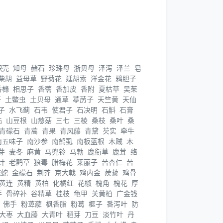
枳壳
知母
赭石
珍珠母
浙贝母
泽泻
泽兰
皂
柴胡
益母草
野菊花
延胡索
洋金花
鸦胆子
香橼
相思子
香薷
香加皮
香附
夏枯草
吴茱
苓
土鳖虫
土贝母
通草
葶苈子
天竺黄
天仙
子
水飞蓟
石韦
使君子
石决明
石斛
石膏
陆
山豆根
山慈菇
三七
三棱
桑枝
桑叶
桑
青礞石
青蒿
青果
青风藤
青黛
芡实
牵牛
南五味子
南沙参
南鹤虱
南板蓝根
木贼
木
芽
麦冬
麻黄
马兜铃
马勃
鹿衔草
鹿茸
络
针
老鹳草
狼毒
腊梅花
莱菔子
苦杏仁
苦
花蛇
金礞石
荆芥
京大戟
鸡内金
蒺藜
鸡骨
黄连
黄精
黄柏
化橘红
花椒
槐角
槐花
厚
芽
骨碎补
谷精草
桂枝
龟甲
关黄柏
广金钱
佛手
粉萆薢
枫香脂
粉葛
榧子
番泻叶
防
大枣
大血藤
大青叶
稻芽
刀豆
淡竹叶
丹