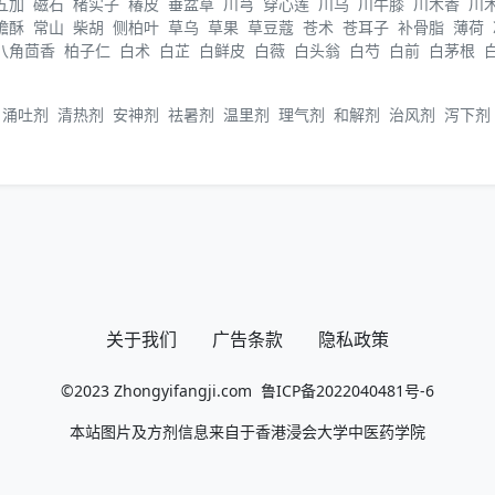
五加
磁石
楮实子
椿皮
垂盆草
川芎
穿心莲
川乌
川牛膝
川木香
川
蟾酥
常山
柴胡
侧柏叶
草乌
草果
草豆蔻
苍术
苍耳子
补骨脂
薄荷
八角茴香
柏子仁
白术
白芷
白鲜皮
白薇
白头翁
白芍
白前
白茅根
涌吐剂
清热剂
安神剂
祛暑剂
温里剂
理气剂
和解剂
治风剂
泻下剂
关于我们
广告条款
隐私政策
©2023
Zhongyifangji.com
鲁ICP备2022040481号-6
本站图片及方剂信息来自于香港浸会大学中医药学院