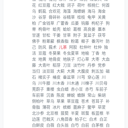
花
红豆蔻
红大戟
诃子
荷叶
核桃仁
何首
乌
鹤虱
合欢花
海藻
海螵蛸
海马
海金
沙
谷芽
骨碎补
谷精草
桂枝
龟甲
关黄
柏
广金钱草
广藿香
瓜蒌
钩藤
枸杞子
狗
脊
枸骨叶
蛤壳
蛤蚧
葛根
高良姜
藁本
甘遂
甘松
干姜
甘草
附子
复盆子
茯苓
佛手
粉萆薢
枫香脂
粉葛
榧子
番泻叶
防
己
防风
莪术
儿茶
阿胶
杜仲叶
杜仲
独
活
豆蔻
冬葵果
冬虫夏草
地榆
丁香
地
龙
地黄
地骨皮
地肤子
灯心草
大枣
大血
藤
大青叶
稻芽
刀豆
淡竹叶
丹参
党参
当归
淡豆豉
大蓟
大黄
大腹皮
刺五加
磁
石
楮实子
椿皮
垂盆草
川芎
穿心莲
川
乌
川牛膝
川木香
川木通
川楝子
川贝母
茺蔚子
重楼
虫白蜡
赤小豆
赤芍
车前子
车前草
沉香
陈皮
蝉蜕
蟾酥
常山
柴胡
侧柏叶
草乌
草果
草豆蔻
苍术
苍耳子
补
骨脂
薄荷
冰片
槟榔
蓖麻子
鳖甲
荜茇
北沙参
北豆根
菝葜
半夏
斑蝥
板蓝根
半
边莲
巴戟天
八角茴香
柏子仁
白术
白芷
白鲜皮
白薇
白头翁
白芍
白前
白茅根
白