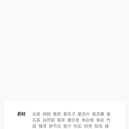
药材
全部
棕榈
紫菀
紫苏子
紫苏叶
紫苏梗
紫
石英
自然铜
紫草
猪牙皂
朱砂根
朱砂
竹
茹
猪苓
肿节风
栀子
枳实
枳壳
知母
赭