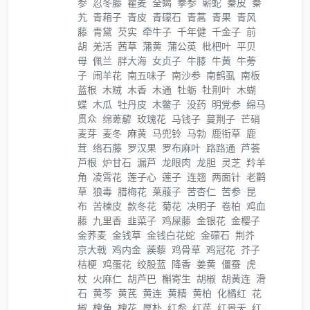
参
忍冬藤
瞿麦
全蝎
拳参
蕲蛇
秦皮
秦
艽
青葙子
青皮
青礞石
青蒿
青果
青风
藤
青黛
芡实
牵牛子
千年健
千金子
前
胡
羌活
茜草
蒲黄
蒲公英
枇杷叶
平贝
母
佩兰
胖大海
女贞子
牛膝
牛黄
牛蒡
子
闹羊花
南五味子
南沙参
南鹤虱
南板
蓝根
木贼
木香
木通
牡蛎
牡荆叶
木蝴
蝶
木瓜
牡丹皮
木鳖子
没药
明党参
绵马
贯众
绵萆薢
玫瑰花
马钱子
蔓荆子
芒硝
麦芽
麦冬
麻黄
马兜铃
马勃
鹿衔草
鹿
茸
络石藤
罗汉果
罗布麻叶
路路通
芦荟
芦根
炉甘石
漏芦
龙眼肉
龙胆
灵芝
羚羊
角
凌霄花
莲子心
莲子
连翘
两面针
老鹳
草
狼毒
腊梅花
莱菔子
苦杏仁
苦参
昆
布
苦楝皮
款冬花
菊花
决明子
卷柏
鸡血
藤
九里香
韭菜子
鸡屎藤
金银花
金樱子
金荞麦
金钱草
金钱白花蛇
金礞石
荆芥
京大戟
鸡内金
蒺藜
鸡骨草
鸡冠花
芥子
桔梗
鸡蛋花
绞股蓝
降香
姜黄
僵蚕
虎
杖
火麻仁
胡芦巴
槲寄生
胡椒
胡黄连
滑
石
黄芩
黄芪
黄连
黄精
黄柏
化橘红
花
椒
槐角
槐花
厚朴
红参
红芪
红景天
红