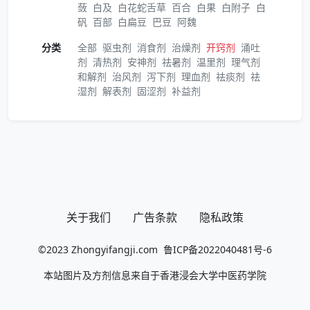
蔹
白及
白花蛇舌草
百合
白果
白附子
白
矾
百部
白扁豆
巴豆
阿魏
分类
全部
驱虫剂
消食剂
治燥剂
开窍剂
涌吐
剂
清热剂
安神剂
祛暑剂
温里剂
理气剂
和解剂
治风剂
泻下剂
理血剂
祛痰剂
祛
湿剂
解表剂
固涩剂
补益剂
关于我们
广告条款
隐私政策
©2023
Zhongyifangji.com
鲁ICP备2022040481号-6
本站图片及方剂信息来自于香港浸会大学中医药学院