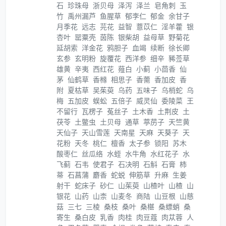
石
珍珠母
浙贝母
泽泻
泽兰
皂角刺
玉
竹
禹州漏芦
鱼腥草
郁李仁
郁金
余甘子
月季花
远志
芫花
益智
薏苡仁
淫羊藿
银
杏叶
罂粟壳
茵陈
银柴胡
益母草
野菊花
延胡索
洋金花
鸦胆子
血竭
续断
徐长卿
玄参
玄明粉
旋覆花
西洋参
细辛
豨莶草
雄黄
辛夷
西红花
薤白
小蓟
小茴香
仙
茅
仙鹤草
香橼
相思子
香薷
香加皮
香
附
夏枯草
吴茱萸
乌药
五味子
乌梢蛇
乌
梅
五加皮
蜈蚣
五倍子
威灵仙
委陵菜
王
不留行
瓦楞子
菟丝子
土木香
土荆皮
土
茯苓
土鳖虫
土贝母
通草
葶苈子
天竺黄
天仙子
天山雪莲
天南星
天麻
天葵子
天
花粉
天冬
桃仁
檀香
太子参
锁阳
苏木
酸枣仁
丝瓜络
水蛭
水牛角
水红花子
水
飞蓟
石韦
使君子
石决明
石斛
石膏
柿
蒂
石菖蒲
麝香
蛇蜕
伸筋草
升麻
生姜
射干
蛇床子
砂仁
山茱萸
山楂叶
山楂
山
银花
山药
山柰
山麦冬
商陆
山豆根
山慈
菇
三七
三棱
桑枝
桑叶
桑椹
桑螵蛸
桑
寄生
桑白皮
乳香
肉桂
肉豆蔻
肉苁蓉
人